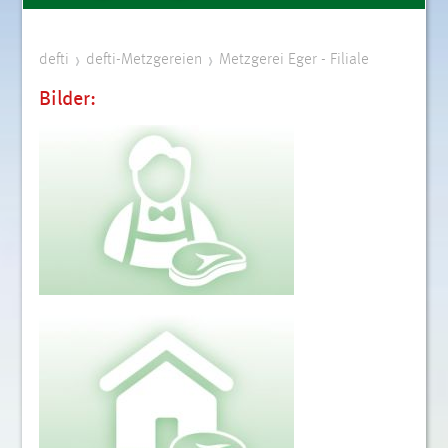
defti
defti-Metzgereien
Metzgerei Eger - Filiale
Bilder: