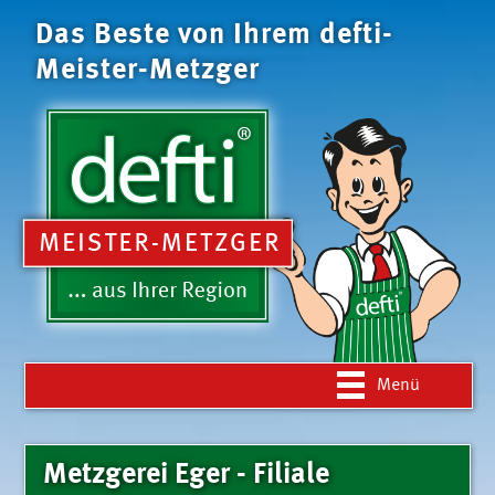
Das Beste von Ihrem defti-
Meister-Metzger
Navigation
Menü
überspringen
Metzgerei Eger - Filiale