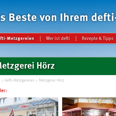
s Beste von Ihrem deft
tion
Wer ist defti
Rezepte & Tipps
fti-Metzgereien
ringen
etzgerei Hörz
defti-Metzgereien
Metzgerei Hörz
der: