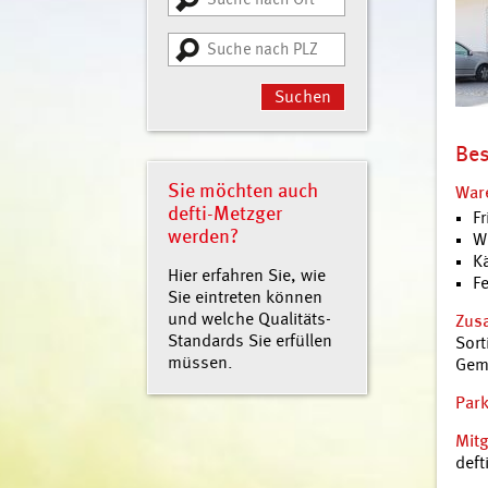
Suchen
Bes
Sie möchten auch
War
defti-Metzger
Fr
werden?
W
K
Hier erfahren Sie, wie
Fe
Sie eintreten können
und welche Qualitäts-
Zusa
Standards Sie erfüllen
Sort
müssen.
Gem
Park
Mitg
deft