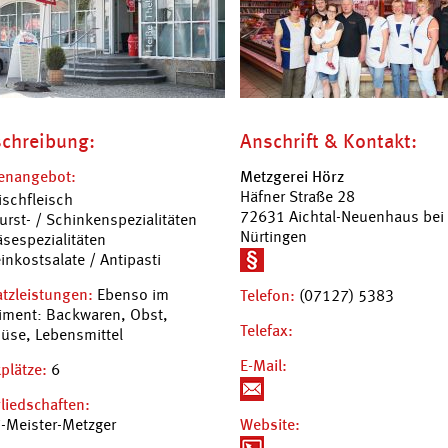
chreibung:
Anschrift & Kontakt:
enangebot:
Metzgerei Hörz
Häfner Straße 28
ischfleisch
72631 Aichtal-Neuenhaus bei
urst- / Schinkenspezialitäten
Nürtingen
äsespezialitäten
inkostsalate / Antipasti
tzleistungen:
Ebenso im
Telefon:
(07127) 5383
iment: Backwaren, Obst,
Telefax:
üse, Lebensmittel
E-Mail:
plätze:
6
liedschaften:
i-Meister-Metzger
Website: