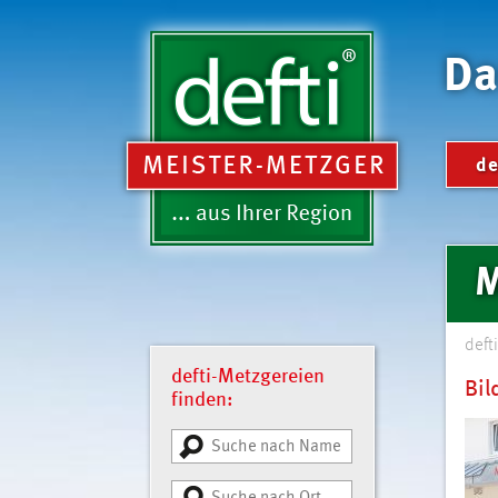
Da
Naviga
de
übersp
M
defti
defti-Metzgereien
Bil
finden: